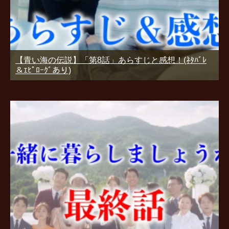
【青い海の伝説】「第8話」あらすじと感想！(ﾈﾀﾊﾞﾚ
＆ｴﾋﾟﾛｰｸﾞあり)