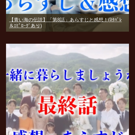
【青い海の伝説】「第8話」あらすじと感想！(ﾈﾀﾊﾞﾚ
＆ｴﾋﾟﾛｰｸﾞあり)