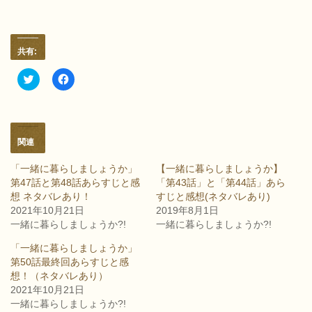
共有:
ク
F
リ
a
ッ
c
ク
e
し
b
て
o
T
o
w
k
関連
i
で
t
共
t
有
「一緒に暮らしましょうか」
【一緒に暮らしましょうか】
e
す
第47話と第48話あらすじと感
「第43話」と「第44話」あら
r
る
で
に
想 ネタバレあり！
すじと感想(ネタバレあり)
共
は
2021年10月21日
2019年8月1日
有
ク
(
リ
一緒に暮らしましょうか?!
一緒に暮らしましょうか?!
新
ッ
し
ク
「一緒に暮らしましょうか」
い
し
ウ
て
第50話最終回あらすじと感
ィ
く
想！（ネタバレあり）
ン
だ
ド
さ
2021年10月21日
ウ
い
で
(
一緒に暮らしましょうか?!