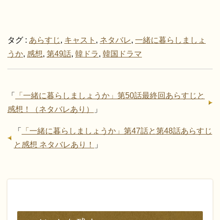
開
新
き
し
ま
い
す
ウ
)
ィ
ン
ド
タグ :
あらすじ
,
キャスト
,
ネタバレ
,
一緒に暮らしましょ
ウ
で
うか
,
感想
,
第49話
,
韓ドラ
,
韓国ドラマ
開
き
ま
す
)
「
「一緒に暮らしましょうか」第50話最終回あらすじと
感想！（ネタバレあり）
」
「
「一緒に暮らしましょうか」第47話と第48話あらすじ
と感想 ネタバレあり！
」