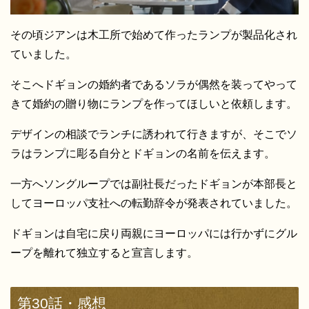
その頃ジアンは木工所で始めて作ったランプが製品化され
ていました。
そこへドギョンの婚約者であるソラが偶然を装ってやって
きて婚約の贈り物にランプを作ってほしいと依頼します。
デザインの相談でランチに誘われて行きますが、そこでソ
ラはランプに彫る自分とドギョンの名前を伝えます。
一方へソングループでは副社長だったドギョンが本部長と
してヨーロッパ支社への転勤辞令が発表されていました。
ドギョンは自宅に戻り両親にヨーロッパには行かずにグル
ープを離れて独立すると宣言します。
第30話・感想