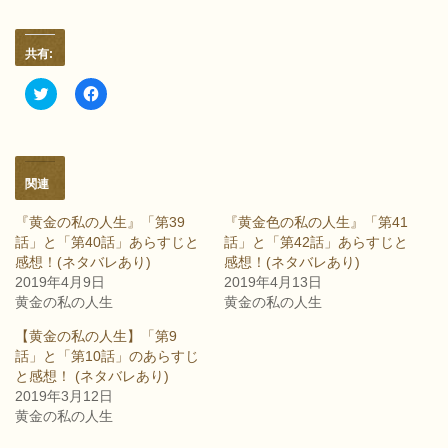
共有:
ク
F
リ
a
ッ
c
ク
e
し
b
て
o
T
o
w
k
関連
i
で
t
共
t
有
『黄金の私の人生』「第39
『黄金色の私の人生』「第41
e
す
話」と「第40話」あらすじと
話」と「第42話」あらすじと
r
る
で
に
感想！(ネタバレあり)
感想！(ネタバレあり)
共
は
2019年4月9日
2019年4月13日
有
ク
(
リ
黄金の私の人生
黄金の私の人生
新
ッ
し
ク
【黄金の私の人生】「第9
い
し
ウ
て
話」と「第10話」のあらすじ
ィ
く
と感想！ (ネタバレあり)
ン
だ
ド
さ
2019年3月12日
ウ
い
で
(
黄金の私の人生
開
新
き
し