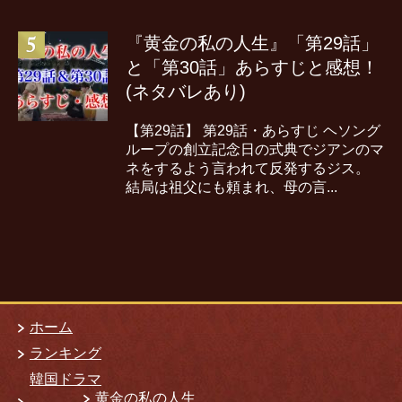
『黄金の私の人生』「第29話」
と「第30話」あらすじと感想！
(ネタバレあり)
【第29話】 第29話・あらすじ ヘソング
ループの創立記念日の式典でジアンのマ
ネをするよう言われて反発するジス。
結局は祖父にも頼まれ、母の言...
ホーム
ランキング
韓国ドラマ
黄金の私の人生