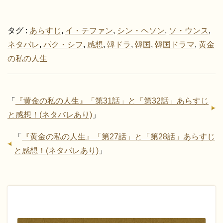
ま
い
す
ウ
)
ィ
ン
ド
タグ :
あらすじ
,
イ・テファン
,
シン・ヘソン
,
ソ・ウンス
,
ウ
で
ネタバレ
,
パク・シフ
,
感想
,
韓ドラ
,
韓国
,
韓国ドラマ
,
黄金
開
き
の私の人生
ま
す
)
「
『黄金の私の人生』「第31話」と「第32話」あらすじ
と感想！(ネタバレあり)
」
「
『黄金の私の人生』「第27話」と「第28話」あらすじ
と感想！(ネタバレあり)
」