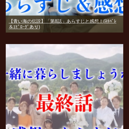
【青い海の伝説】「第8話」あらすじと感想！(ﾈﾀﾊﾞﾚ
＆ｴﾋﾟﾛｰｸﾞあり)