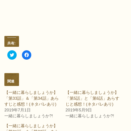
共有:
ク
F
リ
a
ッ
c
ク
e
し
b
て
o
T
o
w
k
関連
i
で
t
共
t
有
【一緒に暮らしましょうか】
【一緒に暮らしましょうか】
e
す
「第33話」＆「第34話」あら
「第5話」と「第6話」あらす
r
る
で
に
すじと感想！(ネタバレあり)
じと感想！(ネタバレあり)
共
は
2019年7月1日
2019年5月9日
有
ク
(
リ
一緒に暮らしましょうか?!
一緒に暮らしましょうか?!
新
ッ
し
ク
【一緒に暮らしましょうか】
い
し
ウ
て