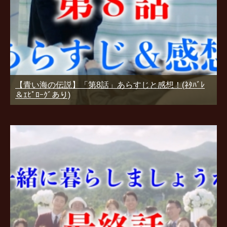
【青い海の伝説】「第8話」あらすじと感想！(ﾈﾀﾊﾞﾚ
＆ｴﾋﾟﾛｰｸﾞあり)