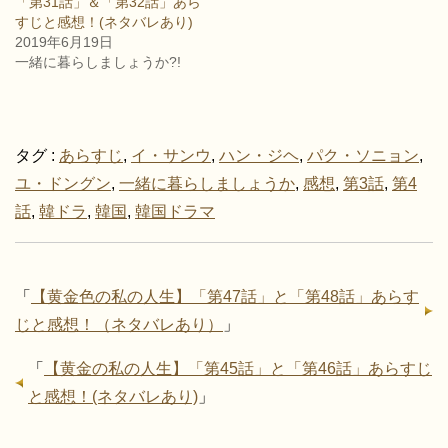
「第31話」＆「第32話」あら
ィ
く
すじと感想！(ネタバレあり)
ン
だ
ド
さ
2019年6月19日
ウ
い
で
(
一緒に暮らしましょうか?!
開
新
き
し
ま
い
す
ウ
)
ィ
ン
ド
タグ :
あらすじ
,
イ・サンウ
,
ハン・ジヘ
,
パク・ソニョン
,
ウ
で
ユ・ドングン
,
一緒に暮らしましょうか
,
感想
,
第3話
,
第4
開
き
話
,
韓ドラ
,
韓国
,
韓国ドラマ
ま
す
)
「
【黄金色の私の人生】「第47話」と「第48話」あらす
じと感想！（ネタバレあり）
」
「
【黄金の私の人生】「第45話」と「第46話」あらすじ
と感想！(ネタバレあり)
」