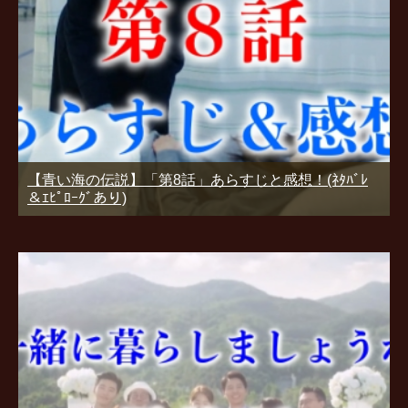
【青い海の伝説】「第8話」あらすじと感想！(ﾈﾀﾊﾞﾚ
＆ｴﾋﾟﾛｰｸﾞあり)