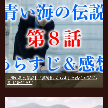
【青い海の伝説】「第8話」あらすじと感想！(ﾈﾀﾊﾞﾚ
＆ｴﾋﾟﾛｰｸﾞあり)