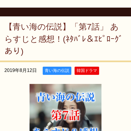
【青い海の伝説】「第7話」 あ
らすじと感想！(ﾈﾀﾊﾞﾚ＆ｴﾋﾟﾛｰｸﾞ
あり)
2019年8月12日
青い海の伝説
韓国ドラマ