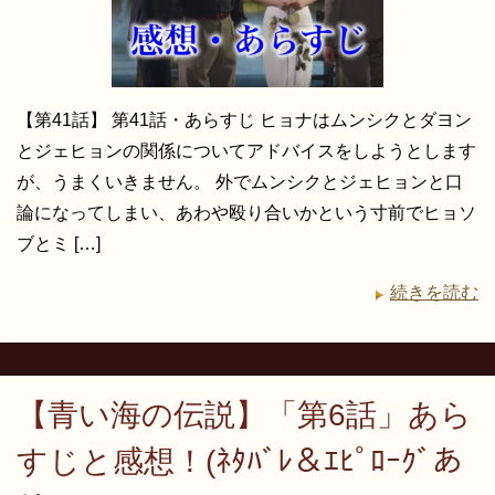
【第41話】 第41話・あらすじ ヒョナはムンシクとダヨン
とジェヒョンの関係についてアドバイスをしようとします
が、うまくいきません。 外でムンシクとジェヒョンと口
論になってしまい、あわや殴り合いかという寸前でヒョソ
ブとミ […]
続きを読む
【青い海の伝説】「第6話」あら
すじと感想！(ﾈﾀﾊﾞﾚ＆ｴﾋﾟﾛｰｸﾞあ