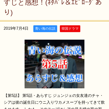
すじと感想！(ﾈﾀﾊﾞﾚ＆ｴﾋﾟﾛｰｸﾞあ
り)
2019年7月4日
青い海の伝説
韓国ドラマ
【第5話】 第5話・あらすじ ジュンジェの女友達のチャ・
シアは彼の誕生日にウニ入りワカメスープを持ってきて飲