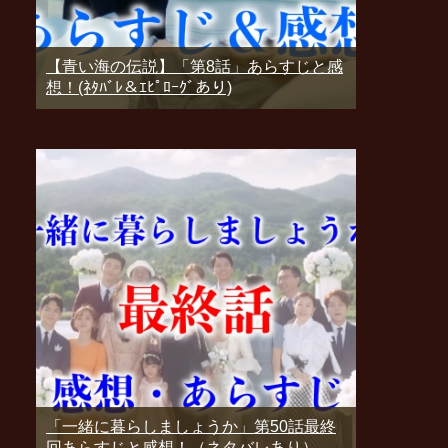
【青い海の伝説】「第8話」あらすじと感
想！(ﾈﾀﾊﾞﾚ＆ｴﾋﾟﾛｰｸﾞあり)
「一緒に暮らしましょうか」第50話最終
回あらすじと感想！（ネタバレあり）