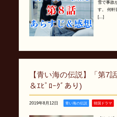
雪で事故
す。 何
[…]
【青い海の伝説】「第7話」
＆ｴﾋﾟﾛｰｸﾞあり)
2019年8月12日
青い海の伝説
韓国ドラマ