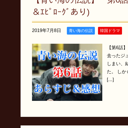
＆ｴﾋﾟﾛｰｸﾞあり)
2019年7月8日
青い海の伝説
韓国ドラマ
【第6話】
去ったジ
しまい、
た。 し
[…]