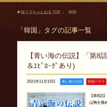
韓ドラちゃんねる
TOP
韓国
「韓国」タグの記事一覧
【青い海の伝説】「第8話」
＆ｴﾋﾟﾛｰｸﾞあり)
2021年11月10日
青い海の伝説
韓国ドラマ
【第8話】
は胸を痛